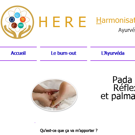
HERE
H
armonisa
Ayurvé
Accueil
Accueil
Le burn-out
Le burn-out
L'Ayurvéda
L'Ayurvéda
Pada 
Réfle
et palma
Qu’est-ce que ça va m’apporter ?