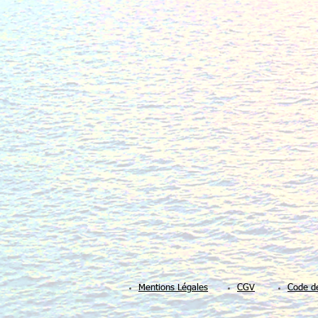
Mentions Légales​​
CGV
Code d