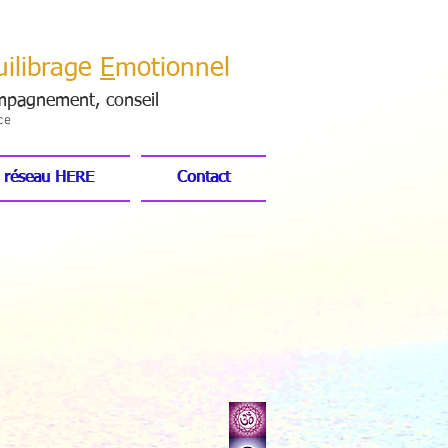
uilibrage
E
motionnel
mpagnement, conseil
ce
 réseau HERE
 réseau HERE
Contact
Contact